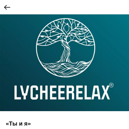
«Ты и я»